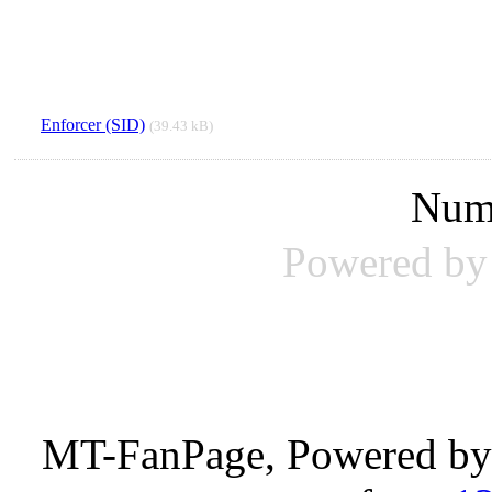
Enforcer (SID)
(39.43 kB)
Num
Powered b
MT-FanPage, Powered b