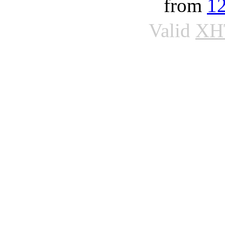
from
1
Valid
XH