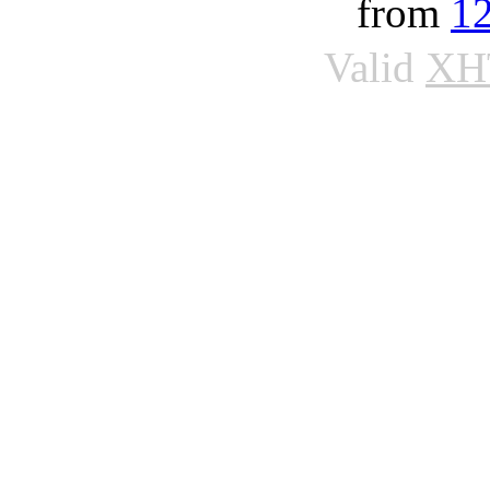
from
1
Valid
XH